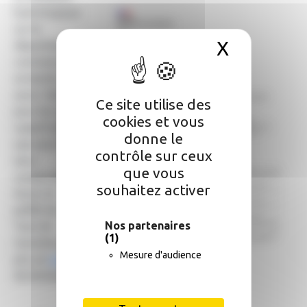
hydrologique
sur le
X
Masquer 
département
commence à
se tendre,
aussi bien
Ce site utilise des
pour les eaux
cookies et vous
superficielles
donne le
que pour les
contrôle sur ceux
eaux
que vous
souterraines.
souhaitez activer
Aussi, le
préfet de
Nos partenaires
Tarn-et-
(1)
Garonne a
Mesure d'audience
pris un
arrêté
de limitation des usages de l'eau potable :