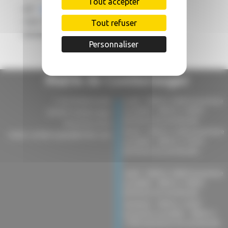
Tout accepter
- AP :
82 - 2026 - 07 - 01
- 00005
- date de signature : 01 juillet 2026
Tout refuser
- entrée en vigueur :
immédiate
Personnaliser
Mairie de Comberouger
3 rue du Barrounet
Lundi : 16h00 à 18h00 (ouverture
au public) - 08h45 à 18h00
82600 Comberouger
(présence du secrétariat).
05 63 02 52 81
Mardi : 10h00 à 12h00 (ouverture
mairie-comberouger@info82.com
au public) - 08h45 à 15h30
(présence du secrétariat).
-
Jeudi : 16h00 à 18h00 (ouverture
au public) - 08h45 à 18h00
(présence du secrétariat).
Vendredi : 10h00 à 12h00
(ouverture au public) - 08h45 à
13h00 (présence du secrétariat).