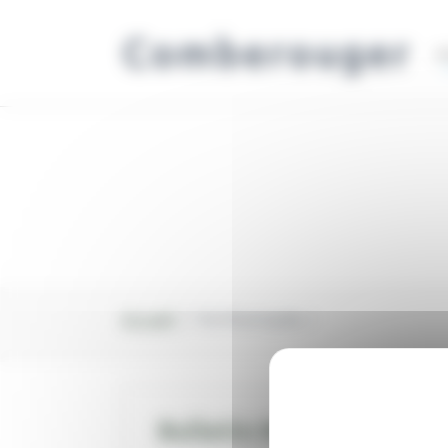
Panneau de gestion des cookies
Comberouger
V
Accueil
Vie Municipale
Bulletin Municipal