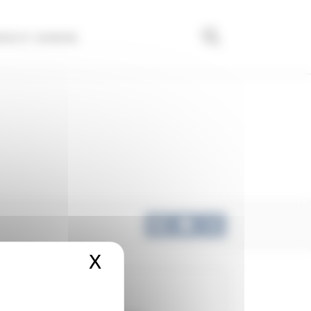
nce et Jeunesse
X
Masquer le bandeau de
Démarches