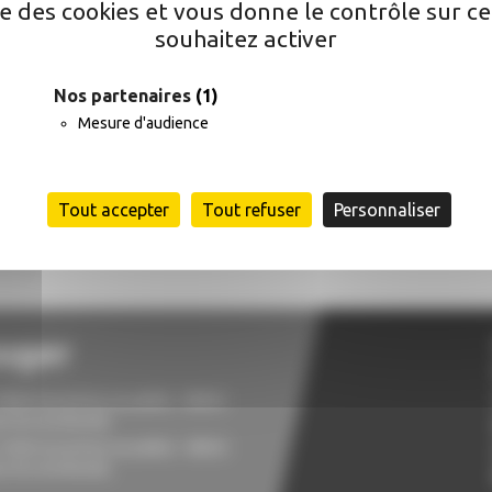
ise des cookies et vous donne le contrôle sur 
souhaitez activer
Nos partenaires
(1)
Mesure d'audience
Cimetière
Tout accepter
Tout refuser
Personnaliser
uger
18h00 (ouverture au public) - 08h45
e du secrétariat).
12h00 (ouverture au public) - 08h45
e du secrétariat).