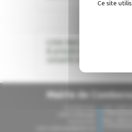
Ce site util
Liste des délibérations
& procès-verbaux des
conseils municipaux.
Mairie de Combero
3 rue du Barrounet
Lundi : 16h00 à 
à 18h00 (présenc
82600 Comberouger
Mardi : 10h00 à 
05 63 02 52 81
à 15h30 (présenc
mairie-comberouger@info82.com