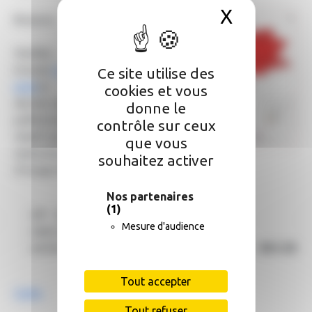
X
Masquer 
Bonjour,
Veuillez
trouver
ci-
Ce site utilise des
joint
le
cookies et vous
dernier arrêté
donne le
préfectoral
contrôle sur ceux
relatif aux
que vous
restrictions
souhaitez activer
d'usage de l'eau :
Nos partenaires
(1)
- AP : 82 - 2026 - 07 - 23 - 00002
Mesure d'audience
- date de signature : 23 juillet 2026
- entrée en vigueur :
samedi 25 juillet 2026 - 08 h 00
Tout accepter
Carte.
Tout refuser