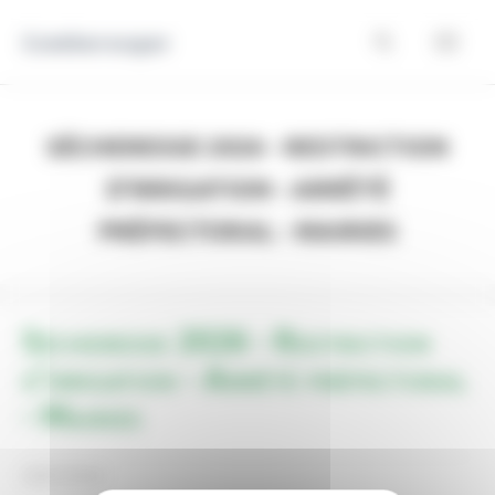
Panneau de gestion des cookies
Comberouger
Sécheresse 2026 - Restriction
d'irrigation - Arrêté
préfectoral - Mairies
Sécheresse 2026 - Restriction
d'irrigation - Arrêté préfectoral
- Mairies
28/07/2026