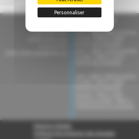
Personnaliser
Mairie de Comberouger
3 rue du Barrounet
Lundi : 16h00 à 18h00 (ouverture
au public) - 08h45 à 18h00
82600 Comberouger
(présence du secrétariat).
05 63 02 52 81
Mardi : 10h00 à 12h00 (ouverture
mairie-comberouger@info82.com
au public) - 08h45 à 15h30
(présence du secrétariat).
-
Jeudi : 16h00 à 18h00 (ouverture
au public) - 08h45 à 18h00
(présence du secrétariat).
Vendredi : 10h00 à 12h00
(ouverture au public) - 08h45 à
13h00 (présence du secrétariat).
-
Mentions légales
Politique de protection des données